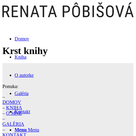
Domov
Krst knihy
Kniha
O autorke
Ponuka:
Galéria
–
DOMOV
–
KNIHA
Kontakt
–
O MNE
–
GALÉRIA
–
Menu
Menu
KONTAKT